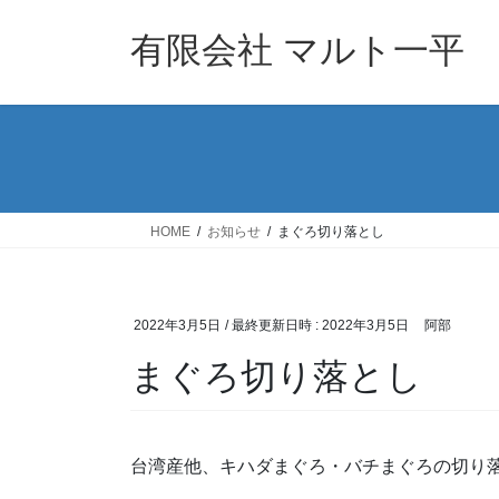
コ
ナ
ン
ビ
有限会社 マルト一平
テ
ゲ
ン
ー
ツ
シ
へ
ョ
ス
ン
キ
に
ッ
移
HOME
お知らせ
まぐろ切り落とし
プ
動
2022年3月5日
/ 最終更新日時 :
2022年3月5日
阿部
まぐろ切り落とし
台湾産他、キハダまぐろ・バチまぐろの切り