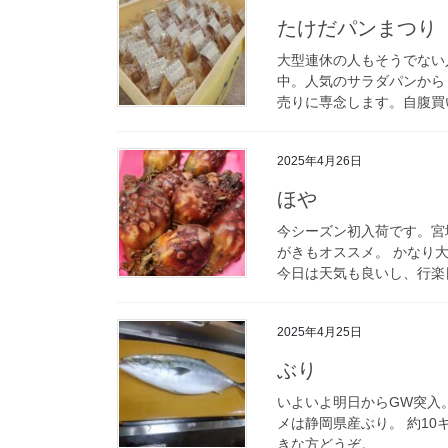
たけだパンまつり
大型連休の人もそうでない
中。人気のサラダパンから
売りに専念します。自腹買
2025年4月26日
ほや
今シーズン初入荷です。宮
がきもオススメ。 かなり
今日は天気も良いし、行楽日
2025年4月25日
ぶり
いよいよ明日からGW突入
メは静岡県産ぶり。 約10
きな方どうぞ。