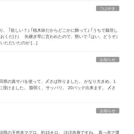
つぶやき
。 ｢欲しい？｣ ｢植木鉢だからどこかに飾って｣ ｢うちで栽培し
におくだけ｣ 矢継ぎ早に言われたので、勢いで ｢はい、どうぞ｣
いただいたのが […]
お知らせ
田県の真サバを使って、〆さば作りました。 かなり大きめ、1
酢に浸けました。 脂弱く、サッパリ。 20パック出来ます。 〆さ
お知らせ
潟県の天然本マグロ。約15キロ。 ほぼ赤身ですね。 真っ赤で濃