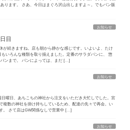
もあります。 さあ、今日はまぐろ沢山出しますよ～。でもパン販
お知らせ
2日目
休が続きますね。店も朝から静かな感じです。いよいよ、たけ
日もいろんな種類を取り揃えました。定番のサラダパンに、 惣
パンまで。 パンによっては、まだ […]
お知らせ
週日曜日、あちこちの神社から注文をいただき大忙しでした。宮
で複数の神社を掛け持ちしているため、配達の先々で再会。い
。 さて店はGW関係なしで営業中 […]
お知らせ