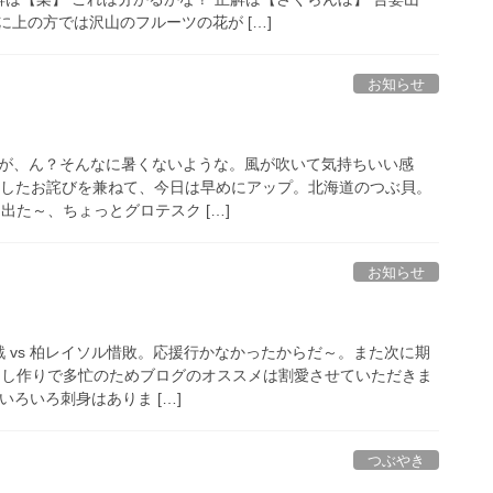
上の方では沢山のフルーツの花が […]
お知らせ
すが、ん？そんなに暑くないような。風が吹いて気持ちいい感
ipしたお詫びを兼ねて、今日は早めにアップ。北海道のつぶ貝。
出た～、ちょっとグロテスク […]
お知らせ
 vs 柏レイソル惜敗。応援行かなかったからだ～。また次に期
出し作りで多忙のためブログのオススメは割愛させていただきま
 いろいろ刺身はありま […]
つぶやき