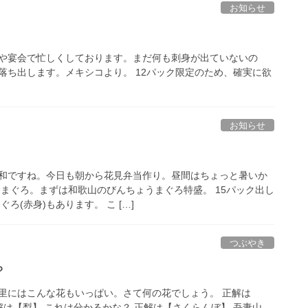
お知らせ
や宴会で忙しくしております。まだ何も刺身が出ていないの
落ち出します。メキシコより。 12パック限定のため、確実に欲
お知らせ
和ですね。今日も朝から花見弁当作り。昼間はちょっと暑いか
はまぐろ。まずは和歌山のびんちょうまぐろ特盛。 15パック出し
ろ(赤身)もあります。 こ […]
つぶやき
？
里にはこんな花もいっぱい。さて何の花でしょう。 正解は
解は【梨】 これは分かるかな？ 正解は【さくらんぼ】 吾妻山