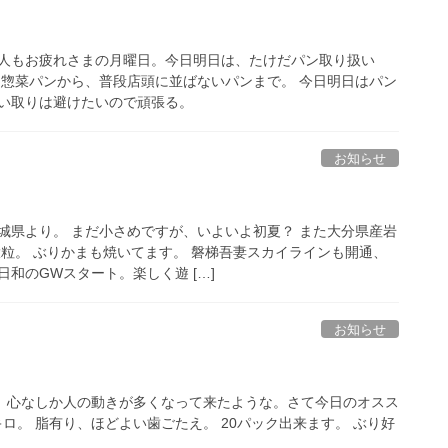
人もお疲れさまの月曜日。今日明日は、たけだパン取り扱い
 惣菜パンから、普段店頭に並ばないパンまで。 今日明日はパン
い取りは避けたいので頑張る。
お知らせ
城県より。 まだ小さめですが、いよいよ初夏？ また大分県産岩
大粒。 ぶりかまも焼いてます。 磐梯吾妻スカイラインも開通、
和のGWスタート。楽しく遊 […]
お知らせ
。心なしか人の動きが多くなって来たような。さて今日のオスス
キロ。 脂有り、ほどよい歯ごたえ。 20パック出来ます。 ぶり好