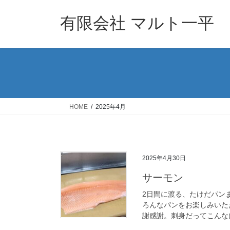
コ
ナ
ン
ビ
有限会社 マルト一平
テ
ゲ
ン
ー
ツ
シ
へ
ョ
ス
ン
キ
に
ッ
移
HOME
2025年4月
プ
動
2025年4月30日
サーモン
2日間に渡る、たけだパン
ろんなパンをお楽しみいた
謝感謝。刺身だってこんなに