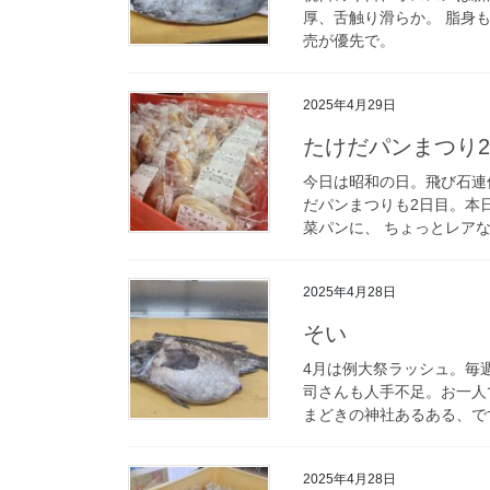
厚、舌触り滑らか。 脂身
売が優先で。
2025年4月29日
たけだパンまつり
今日は昭和の日。飛び石連
だパンまつりも2日目。本
菜パンに、 ちょっとレアな
2025年4月28日
そい
4月は例大祭ラッシュ。毎
司さんも人手不足。お一人
まどきの神社あるある、です
2025年4月28日