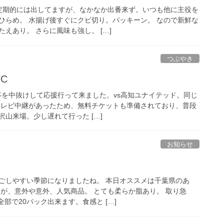
定期的には出してますが、なかなか出番来ず。いつも他に主役を
ひらめ。 水揚げ後すぐにクビ切り。パッキーン。 なので新鮮な
えあり。 さらに風味も強し。 […]
つぶやき
C
仕事を中抜けして応援行って来ました。vs高知ユナイテッド。同じ
テレビ中継があったため、無料チケットも準備されており、普段
山来場。少し遅れて行った […]
お知らせ
ごしやすい季節になりましたね。 本日オススメは千葉県のあ
んが、意外や意外、人気商品。 とても柔らか脂あり。 取り急
全部で20パック出来ます。食感と […]