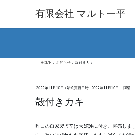
コ
ナ
ン
ビ
有限会社 マルト一平
テ
ゲ
ン
ー
ツ
シ
へ
ョ
ス
ン
キ
に
ッ
移
HOME
お知らせ
殻付きカキ
プ
動
2022年11月10日
/ 最終更新日時 :
2022年11月10日
阿部
殻付きカキ
昨日の自家製塩辛は大好評に付き、完売しま