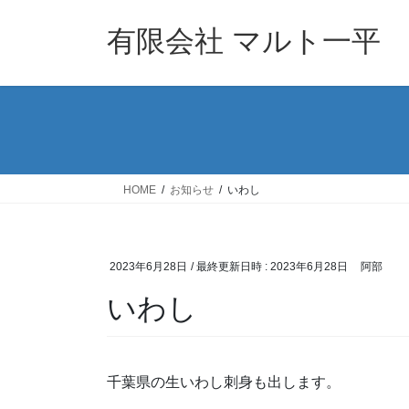
コ
ナ
ン
ビ
有限会社 マルト一平
テ
ゲ
ン
ー
ツ
シ
へ
ョ
ス
ン
キ
に
ッ
移
HOME
お知らせ
いわし
プ
動
2023年6月28日
/ 最終更新日時 :
2023年6月28日
阿部
いわし
千葉県の生いわし刺身も出します。