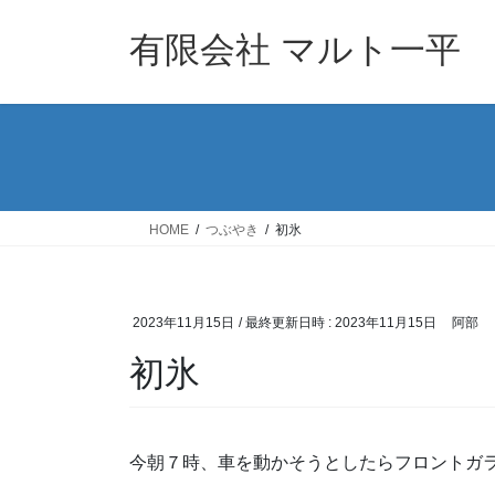
コ
ナ
ン
ビ
有限会社 マルト一平
テ
ゲ
ン
ー
ツ
シ
へ
ョ
ス
ン
キ
に
ッ
移
HOME
つぶやき
初氷
プ
動
2023年11月15日
/ 最終更新日時 :
2023年11月15日
阿部
初氷
今朝７時、車を動かそうとしたらフロントガ