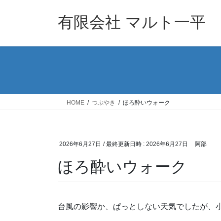
コ
ナ
ン
ビ
有限会社 マルト一平
テ
ゲ
ン
ー
ツ
シ
へ
ョ
ス
ン
キ
に
ッ
移
HOME
つぶやき
ほろ酔いウォーク
プ
動
2026年6月27日
/ 最終更新日時 :
2026年6月27日
阿部
ほろ酔いウォーク
台風の影響か、ぱっとしない天気でしたが、