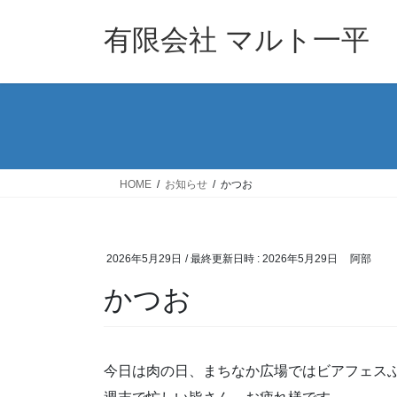
コ
ナ
ン
ビ
有限会社 マルト一平
テ
ゲ
ン
ー
ツ
シ
へ
ョ
ス
ン
キ
に
ッ
移
HOME
お知らせ
かつお
プ
動
2026年5月29日
/ 最終更新日時 :
2026年5月29日
阿部
かつお
今日は肉の日、まちなか広場ではビアフェス