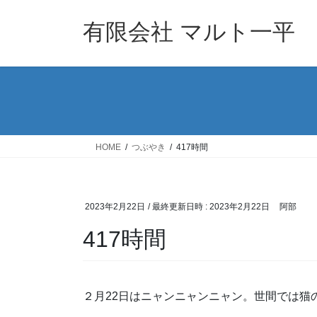
コ
ナ
ン
ビ
有限会社 マルト一平
テ
ゲ
ン
ー
ツ
シ
へ
ョ
ス
ン
キ
に
ッ
移
HOME
つぶやき
417時間
プ
動
2023年2月22日
/ 最終更新日時 :
2023年2月22日
阿部
417時間
２月22日はニャンニャンニャン。世間では猫