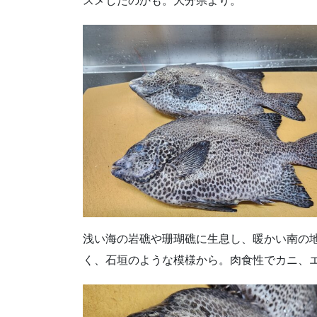
スメしたのかも。大分県より。
浅い海の岩礁や珊瑚礁に生息し、暖かい南の
く、石垣のような模様から。肉食性でカニ、