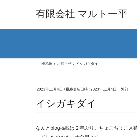
コ
ナ
ン
ビ
有限会社 マルト一平
テ
ゲ
ン
ー
ツ
シ
へ
ョ
ス
ン
キ
に
ッ
移
HOME
お知らせ
イシガキダイ
プ
動
2023年11月4日
/ 最終更新日時 :
2023年11月4日
阿部
イシガキダイ
なんとblog掲載は２年ぶり。ちょこちょこ