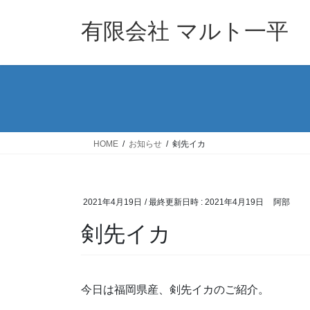
コ
ナ
ン
ビ
有限会社 マルト一平
テ
ゲ
ン
ー
ツ
シ
へ
ョ
ス
ン
キ
に
ッ
移
HOME
お知らせ
剣先イカ
プ
動
2021年4月19日
/ 最終更新日時 :
2021年4月19日
阿部
剣先イカ
今日は福岡県産、剣先イカのご紹介。