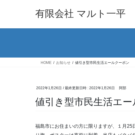
コ
ナ
ン
ビ
有限会社 マルト一平
テ
ゲ
ン
ー
ツ
シ
へ
ョ
ス
ン
キ
に
ッ
移
HOME
お知らせ
値引き型市民生活エールクーポン
プ
動
2022年1月26日
/ 最終更新日時 :
2022年1月26日
阿部
値引き型市民生活エー
福島市にお住まいの方に限りますが、１月25