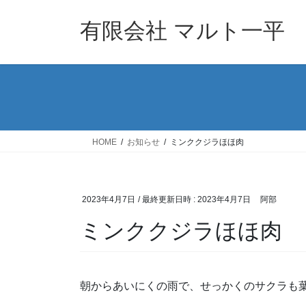
コ
ナ
ン
ビ
有限会社 マルト一平
テ
ゲ
ン
ー
ツ
シ
へ
ョ
ス
ン
キ
に
ッ
移
HOME
お知らせ
ミンククジラほほ肉
プ
動
2023年4月7日
/ 最終更新日時 :
2023年4月7日
阿部
ミンククジラほほ肉
朝からあいにくの雨で、せっかくのサクラも