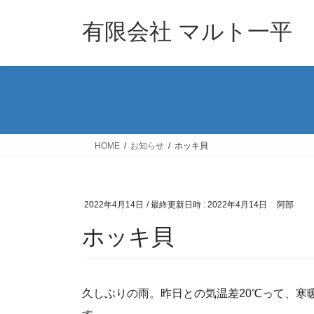
コ
ナ
ン
ビ
有限会社 マルト一平
テ
ゲ
ン
ー
ツ
シ
へ
ョ
ス
ン
キ
に
ッ
移
HOME
お知らせ
ホッキ貝
プ
動
2022年4月14日
/ 最終更新日時 :
2022年4月14日
阿部
ホッキ貝
久しぶりの雨。昨日との気温差20℃って、寒